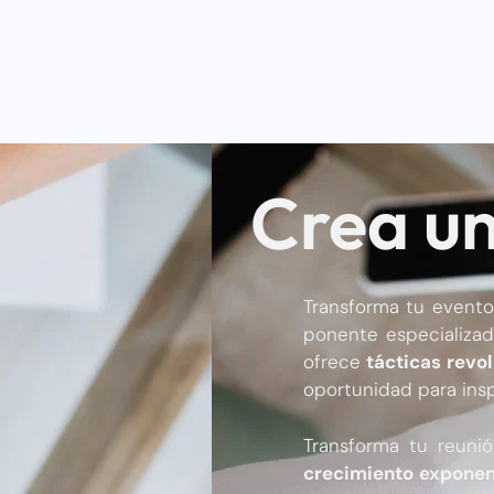
Crea u
Transforma tu evento
ponente especializa
ofrece
tácticas
revol
oportunidad para insp
Transforma tu reuni
crecimiento exponen