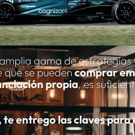
mplia gama de estrategias y 
e que se pueden
comprar em
anciación propia
, es suficie
te entrego las claves para