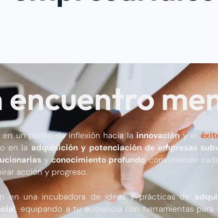
n encuentro me
 en un punto de inflexión hacia la
innovación
y el
éxit
do en la
adquisición y potenciación de empresas sub
ucionarias
y
conocimiento
profundo
, convirtiendo cad
irar acción y progreso.
ón en una incubadora de ideas y prácticas de
adqui
cial
, equipando a tu audiencia con herramientas para