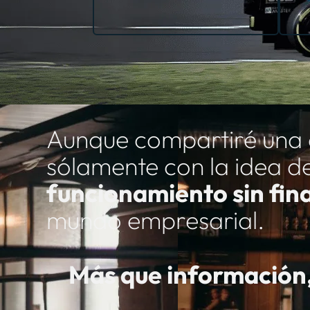
transformador.
Aunque compartiré una a
sólamente con la idea d
funcionamiento sin fin
mundo empresarial.
Más que información, 