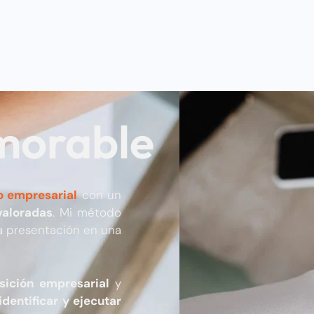
morable
o empresarial
con un
valoradas
. Mi método
a presentación en una
sición empresarial
y
identificar y ejecutar