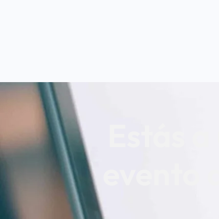
Estás a 
evento q