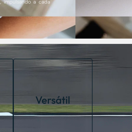
a, impulsando a cada
Con la flexibilidad como
principio, me adapto a
a.
cualquier formato y tamaño de
Versátil
a
evento, desde sesiones íntimas
n
hasta grandes conferencias,
,
siempre con el objetivo de
es
superar las expectativas.
a.