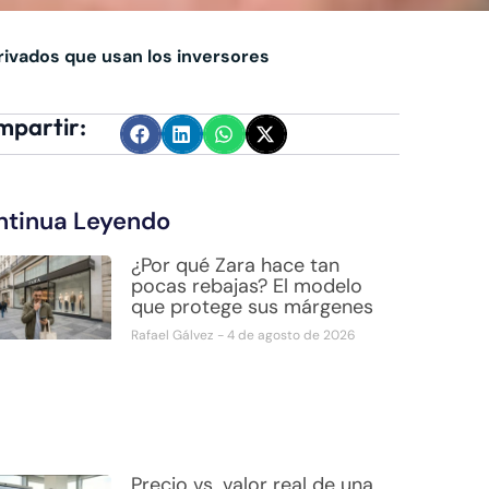
rivados que usan los inversores
partir:
ntinua Leyendo
¿Por qué Zara hace tan
pocas rebajas? El modelo
que protege sus márgenes
Rafael Gálvez
4 de agosto de 2026
Precio vs. valor real de una