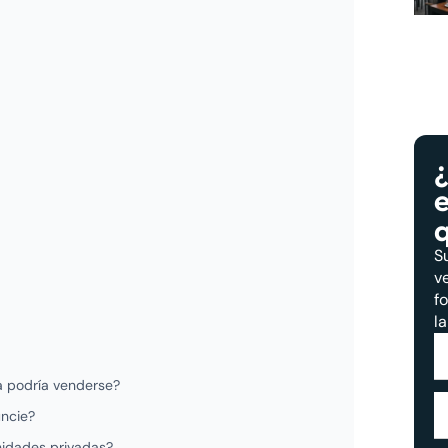
¿
S
v
f
l
a podría venderse?
ncie?
nidades privadas?