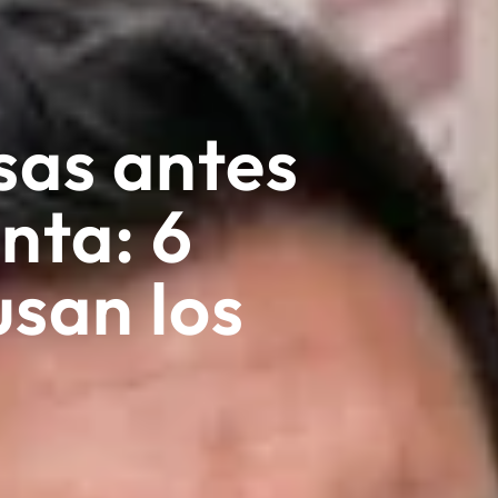
as antes
nta: 6
usan los